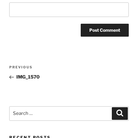
Post
Previous
PREVIOUS
navigation
Post
IMG_1570
Search
Search
for:
RECENT POSTS