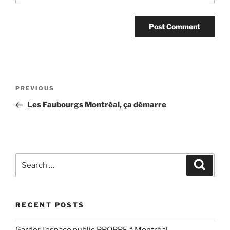
Post
Previous
PREVIOUS
navigation
Post
Les Faubourgs Montréal, ça démarre
Search
Search
for:
RECENT POSTS