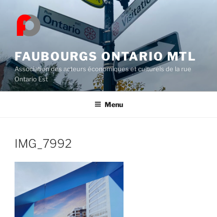
Skip
to
content
FAUBOURGS ONTARIO MTL
Association des acteurs économiques et culturels de la rue
Ontario Est
Menu
IMG_7992