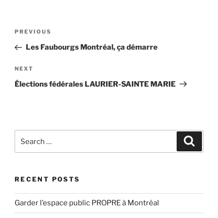
Post
Previous
PREVIOUS
navigation
Post
Les Faubourgs Montréal, ça démarre
Next
NEXT
Post
Élections fédérales LAURIER-SAINTE MARIE
Search
Search
for:
RECENT POSTS
Garder l’espace public PROPRE à Montréal