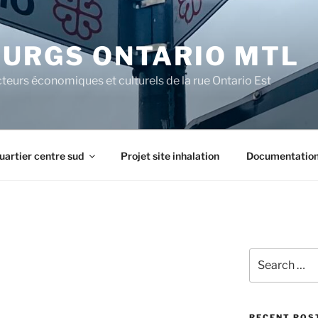
URGS ONTARIO MTL
teurs économiques et culturels de la rue Ontario Est
uartier centre sud
Projet site inhalation
Documentatio
Search
for:
RECENT POS