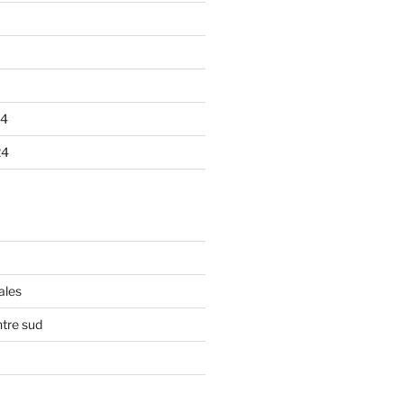
24
24
ales
tre sud