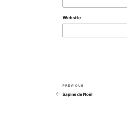
Website
Post
Previous
PREVIOUS
navigation
Post
Sapins de Noël