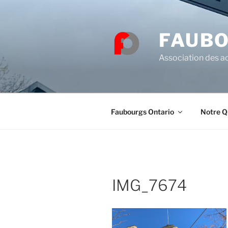
Skip
to
content
FAUBO
Association des ac
Faubourgs Ontario
Notre Q
IMG_7674