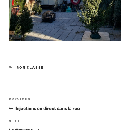
CATEGORIES
NON CLASSÉ
Post
Previous
PREVIOUS
navigation
Post
Injections en direct dans la rue
Next
NEXT
Post