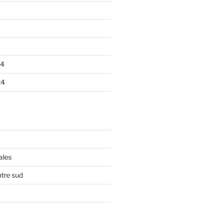
24
24
ales
tre sud