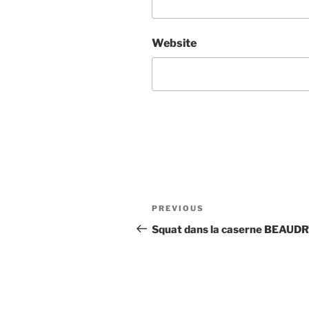
Website
Post
Previous
PREVIOUS
navigation
Post
Squat dans la caserne BEAUD