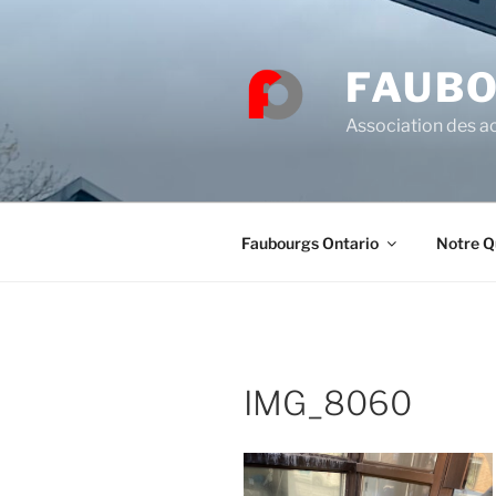
Skip
to
content
FAUBO
Association des ac
Faubourgs Ontario
Notre Q
IMG_8060