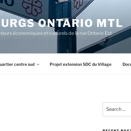
URGS ONTARIO MTL
teurs économiques et culturels de la rue Ontario Est
uartier centre sud
Projet extension SDC du Village
Doc
Search
for:
RECENT POS