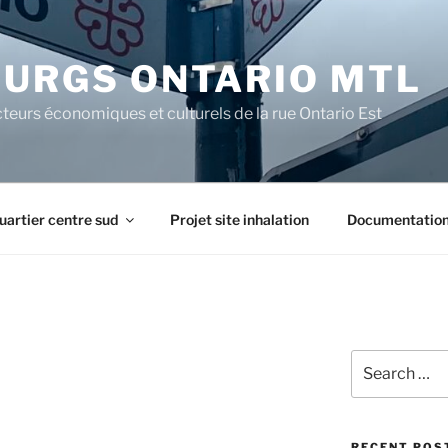
URGS ONTARIO MTL
teurs économiques et culturels de la rue Ontario Est
uartier centre sud
Projet site inhalation
Documentatio
Search
for:
RECENT POS