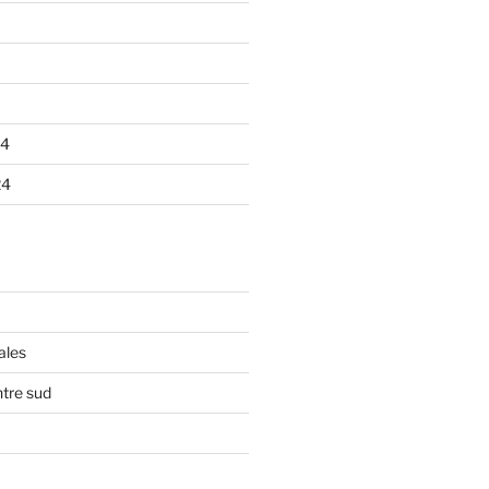
24
24
ales
tre sud